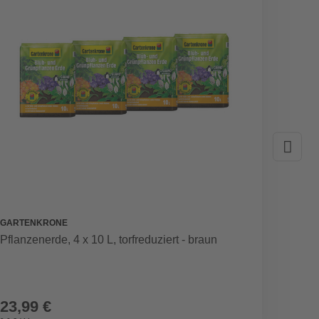
GARTENKRONE
OX-ON
Pflanzenerde, 4 x 10 L, torfreduziert - braun
Hands
rot/sc
23,99 €
8,49