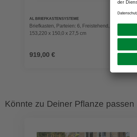
AL BRIEFKASTENSYSTEME
Briefkasten, Parteien: 6, Freistehend, BxHxT:
153,220 x 150,0 x 27,5 cm
919,00 €
Könnte zu Deiner Pflanze passen