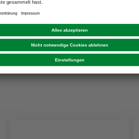
GARTENKRONE
Berberitze, mehrjaehrig, orange
16,99 €