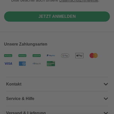
Bitte beachte auch unsere
Datenschutzhinweise
.
JETZT ANMELDEN
Unsere Zahlungsarten
Kontakt
Dein Kontakt zu uns
Service & Hilfe
Häufige Fragen (FAQ)
Versand & Lieferung