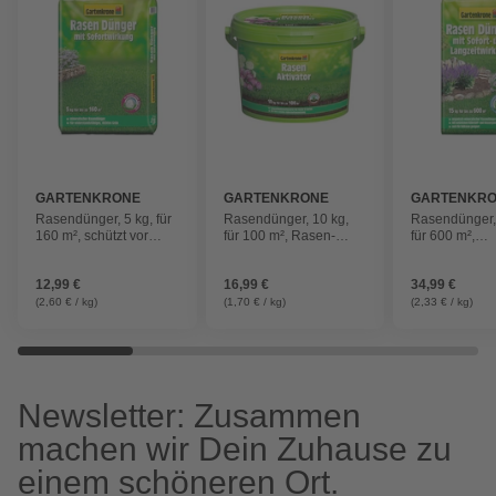
GARTENKRONE
GARTENKRONE
GARTENKR
Rasendünger, 5 kg, für
Rasendünger, 10 kg,
Rasendünger,
160 m², schützt vor
für 100 m², Rasen-
für 600 m²,
Nährstoffmangel
Aktivator
Langzeitwirk
12,99 €
16,99 €
34,99 €
(2,60 € / kg)
(1,70 € / kg)
(2,33 € / kg)
Newsletter: Zusammen
machen wir Dein Zuhause zu
einem schöneren Ort.