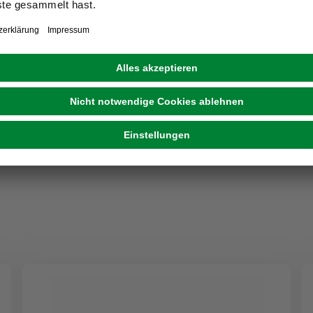
Roter Fächer-Ahorn, Acer palmatum »Skeeters
Broom«, Blätter: dunkelrot
32,99 €