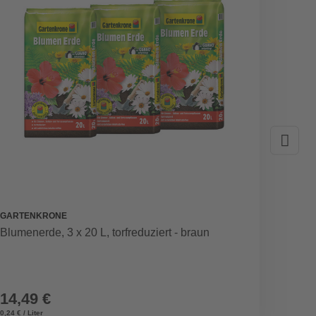
GARTENKRONE
OX-ON
Blumenerde, 3 x 20 L, torfreduziert - braun
Hands
rot/sc
14,49 €
8,49
0,24 € / Liter