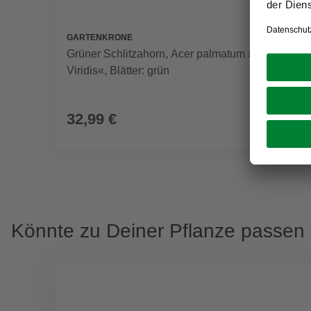
GARTENKRONE
Grüner Schlitzahorn, Acer palmatum »Dissectum
Viridis«, Blätter: grün
32,99 €
Könnte zu Deiner Pflanze passen