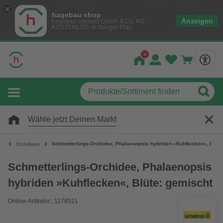
hagebau shop
Anzeigen
hagebau connect GmbH & Co. KG
KOSTENLOS- In Google Play
Wähle jetzt Deinen Markt
Schmetterlings-Orchidee, Phalaenopsis hybriden »Kuhflecken«, Blüte
Orchideen
Schmetterlings-Orchidee, Phalaenopsis
hybriden »Kuhflecken«, Blüte: gemischt
Online-Artikelnr.: 1178521