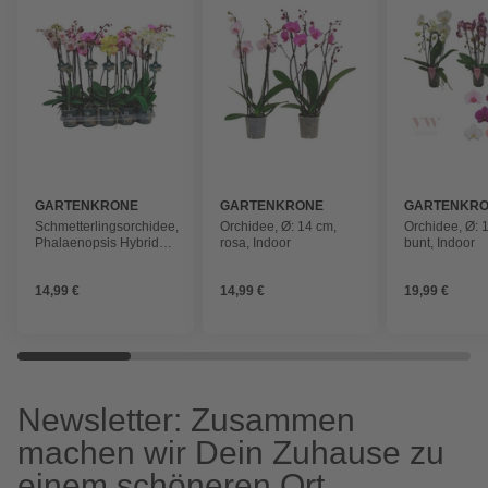
GARTENKRONE
GARTENKRONE
GARTENKR
Schmetterlingsorchidee,
Orchidee, Ø: 14 cm,
Orchidee, Ø: 
Phalaenopsis Hybriden,
rosa, Indoor
bunt, Indoor
Blüte: gemischt
14,99 €
14,99 €
19,99 €
Newsletter: Zusammen
machen wir Dein Zuhause zu
einem schöneren Ort.