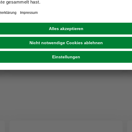
DIETER DENZER GARTENBAU
Lavendel »angustifolia«, weiß
5,49 €