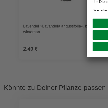
Lavendel »Lavandula angustifolia«, blauviolett,
winterhart
2,49 €
Könnte zu Deiner Pflanze passen