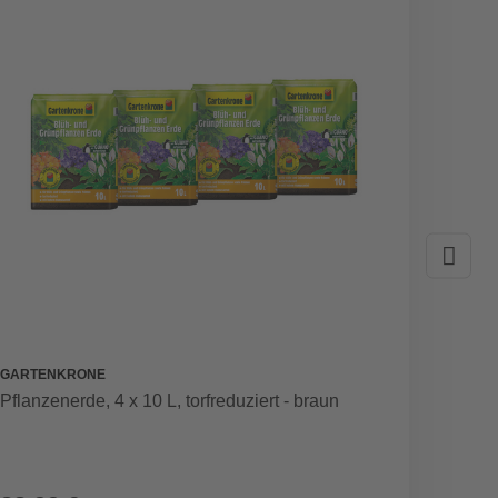
GARTENKRONE
OX-ON
Pflanzenerde, 4 x 10 L, torfreduziert - braun
Hands
rot/sc