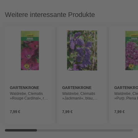
Weitere interessante Produkte
GARTENKRONE
GARTENKRONE
GARTENKR
Waldrebe, Clematis
Waldrebe, Clematis
Waldrebe, Cl
»Rouge Cardinal«, rot,
»Jackmanii«, blau,
»Purp. Plena 
winterhart
winterhart
Blüte: dunkel
7,99 €
7,99 €
7,99 €