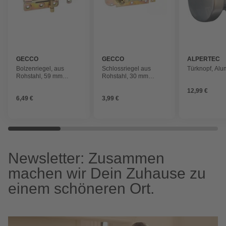
GECCO
GECCO
ALPERTEC
Bolzenriegel, aus
Schlossriegel aus
Türknopf, Alu
Rohstahl, 59 mm
Rohstahl, 30 mm
Breite, goldfarben
Breite, goldfarben
12,99 €
6,49 €
3,99 €
Newsletter: Zusammen
machen wir Dein Zuhause zu
einem schöneren Ort.