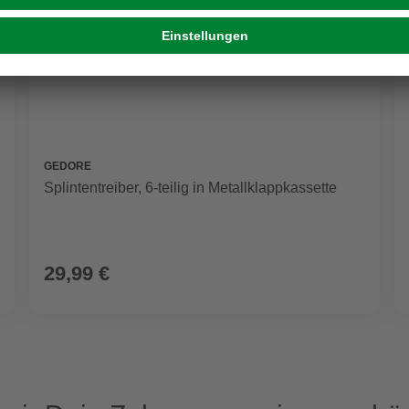
GEDORE
Splintentreiber, 6-teilig in Metallklappkassette
29,99 €