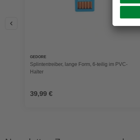
GEDORE
Splintentreiber, lange Form, 6-teilig im PVC-
Halter
39,99 €