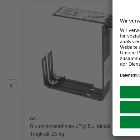
GELI
Blumenkastenhalter »Typ D«, Metall, Max
Tragkraft: 25 kg