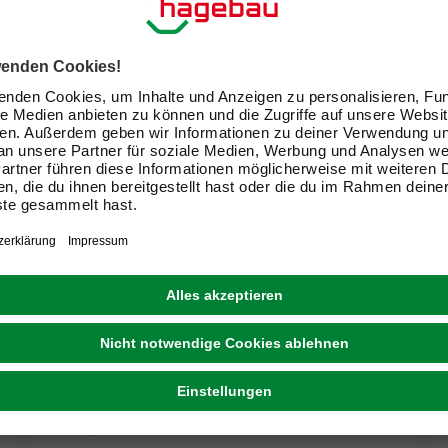
GRATIS VERSAND
VCM
Vitrine »Udina«, mit LED-Beleuchtung, BxH: 60 x
80 cm, Holzwerkstoff/Glas