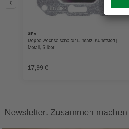
GIRA
Doppelwechselschalter-Einsatz, Kunststoff |
Metall, Silber
17,99 €
Newsletter: Zusammen machen w