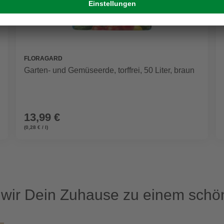
FLORAGARD
Garten- und Gemüseerde, torffrei, 50 Liter, braun
13,99 €
(0,28 € / l)
ir Dein Zuhause zu einem schön