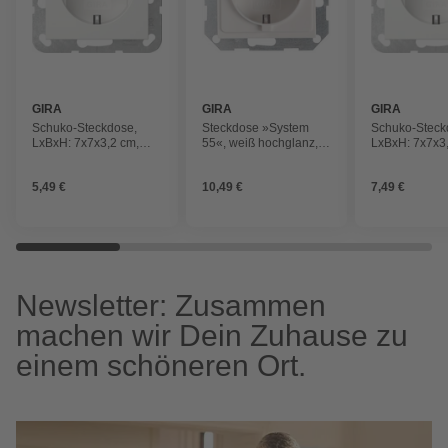
GIRA
GIRA
GIRA
Schuko-Steckdose,
Steckdose »System
Schuko-Steck
LxBxH: 7x7x3,2 cm,
55«, weiß hochglanz,
LxBxH: 7x7x3
reinweiß
Kunststoff/Metall, 250V
reinweiß
5,49 €
10,49 €
7,49 €
Newsletter: Zusammen
machen wir Dein Zuhause zu
einem schöneren Ort.