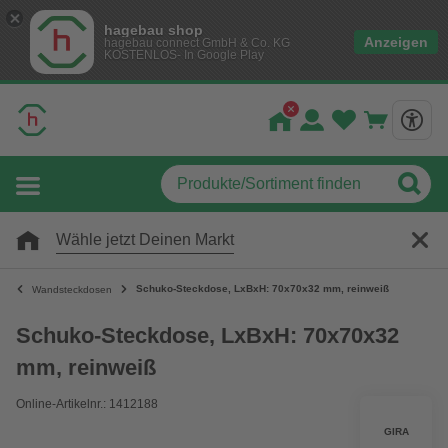
hagebau shop
Anzeigen
hagebau connect GmbH & Co. KG
KOSTENLOS- In Google Play
Wähle jetzt Deinen Markt
Schuko-Steckdose, LxBxH: 70x70x32 mm, reinweiß
Wandsteckdosen
Schuko-Steckdose, LxBxH: 70x70x32
mm, reinweiß
Online-Artikelnr.: 1412188
GIRA