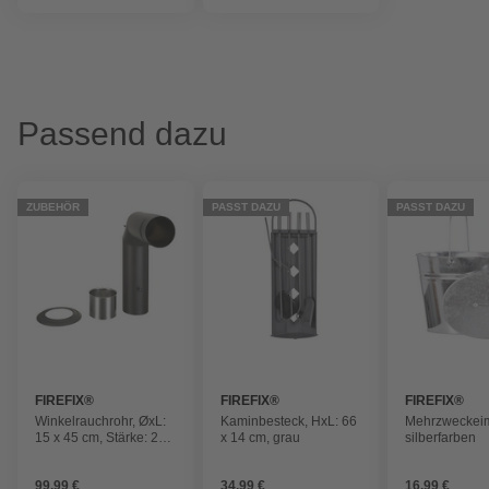
Passend dazu
ZUBEHÖR
PASST DAZU
PASST DAZU
FIREFIX®
FIREFIX®
FIREFIX®
Winkelrauchrohr, ØxL:
Kaminbesteck, HxL: 66
Mehrzweckeim
15 x 45 cm, Stärke: 2
x 14 cm, grau
silberfarben
mm, Stahl
99,99 €
34,99 €
16,99 €