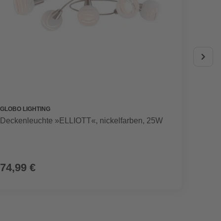
GLOBO LIGHTING
GLOBO 
Deckenleuchte »ELLIOTT«, nickelfarben, 25W
Tischl
Metall
74,99 €
34,9