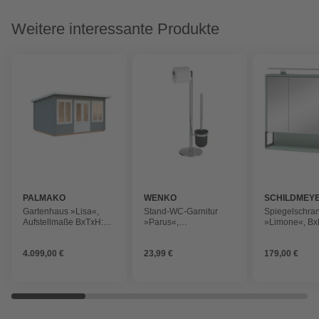
Weitere interessante Produkte
PALMAKO
WENKO
SCHILDMEY
Gartenhaus »Lisa«,
Stand-WC-Garnitur
Spiegelschra
Aufstellmaße BxTxH:
»Parus«,
»Limone«, Bx
440 x 366 x 234 cm,
Edelstahl/Kunststoff,
68 x 16 cm, 3-
lackiert, Holz
schwarz
4.099,00 €
23,99 €
179,00 €