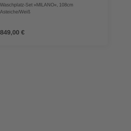
Waschplatz-Set »MILANO«, 108cm
Badspi
Asteiche/Weiß
849,00 €
329,