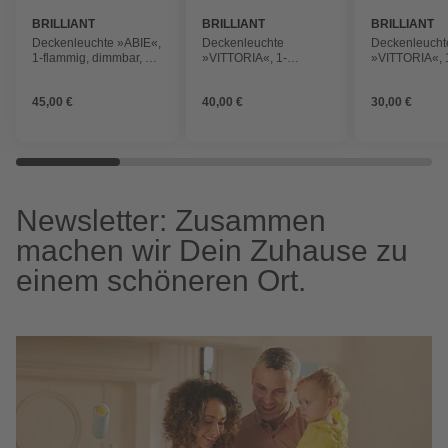
BRILLIANT
BRILLIANT
BRILLIANT
Deckenleuchte »ABIE«,
Deckenleuchte
Deckenleucht
1-flammig, dimmbar, 18
»VITTORIA«, 1-
»VITTORIA«, 
W, 2700-6200 K,
flammig, dimmbar, 60
flammig, dimm
BxHxT: 295 x 55 x 295
W, 3000-6000 K, Ø 570
W, 3000-6000
45,00 €
40,00 €
30,00 €
mm, IP 20
mm, IP 20
mm, IP 20
Newsletter: Zusammen
machen wir Dein Zuhause zu
einem schöneren Ort.