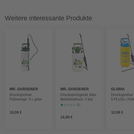
Weitere interessante Produkte
MR. GARDENER
MR. GARDENER
GLORIA
Drucksprüher,
Drucksprühgerät, Max.
Drucksprühe
Füllmenge: 5 l, grün
Betriebsdruck: 3 bar
5 PLUS«, Fül
Liter, für
(1)
Essig/Essigsä
18,99 €
32,99 €
16,99 €