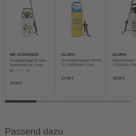
MR. GARDENER
GLORIA
GLORIA
Drucksprühgerät, Max.
Drucksprühgerät »Prima
Drucksprüher
Betriebsdruck: 3 bar
5«, Füllinhalt 5 Liter,
»TUKAN«, Fü
max. Betriebsdruck 3 bar,
5 Liter, schwa
(1)
Gartenspritze/Sprühgerät
27,99 €
18,99 €
für den Pflanzenschutz
16,99 €
Passend dazu