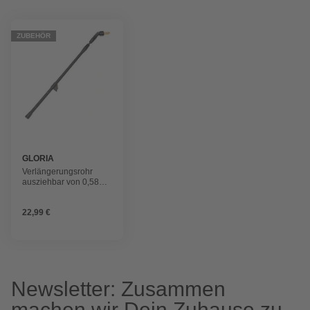
ZUBEHÖR
GLORIA
Verlängerungsrohr
ausziehbar von 0,58
auf 1,0 m, passend für
die Drucksprüher der
22,99 €
prima-Serie, primex 5
und hobby exclusiv,
Kunststoff
Newsletter: Zusammen
machen wir Dein Zuhause zu