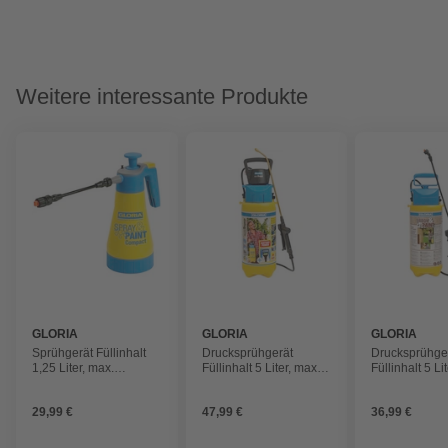
Weitere interessante Produkte
GLORIA
GLORIA
GLORIA
Sprühgerät Füllinhalt
Drucksprühgerät
Drucksprühge
1,25 Liter, max.
Füllinhalt 5 Liter, max.
Füllinhalt 5 Li
Betriebsdruck: 3 bar,
Betriebsdruck 1,5 bar
Betriebsdruck 
zur Ausbringung von
zum Sprühen 
29,99 €
47,99 €
36,99 €
Lasuren und Ölen
und Lasuren