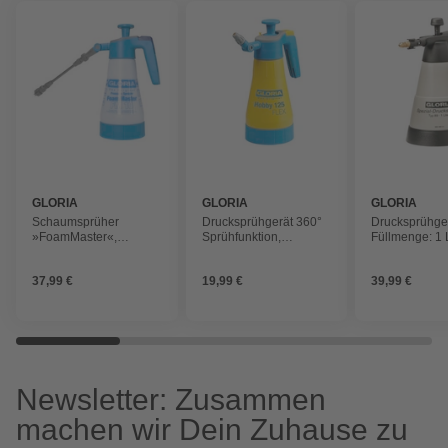
GLORIA
GLORIA
GLORIA
Schaumsprüher
Drucksprühgerät 360°
Drucksprühgerä
»FoamMaster«,
Sprühfunktion,
Füllmenge: 1 L
Füllinhalt 1 Liter, max.
Füllinhalt 1,25 Liter,
Betriebsdruck:
Betriebsdruck 3 bar,
max. Betriebsdruck 3
37,99 €
19,99 €
39,99 €
zum gleichmäßigen
bar
Verteilen von
Reinigungsmitteln
Newsletter: Zusammen
machen wir Dein Zuhause zu