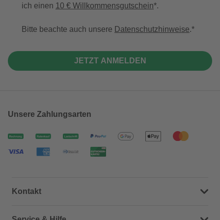
ich einen
10 € Willkommensgutschein
*.
Bitte beachte auch unsere
Datenschutzhinweise
.
JETZT ANMELDEN
Unsere Zahlungsarten
Kontakt
Dein Kontakt zu uns
Service & Hilfe