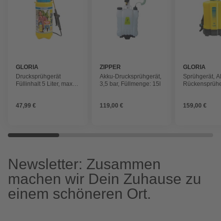
GLORIA
ZIPPER
GLORIA
Drucksprühgerät
Akku-Drucksprühgerät,
Sprühgerät, 
Füllinhalt 5 Liter, max.
3,5 bar, Füllmenge: 15l
Rückensprühe
Betriebsdruck 1,5 bar
12,0L, ohne 
47,99 €
119,00 €
159,00 €
Newsletter: Zusammen
machen wir Dein Zuhause zu
einem schöneren Ort.