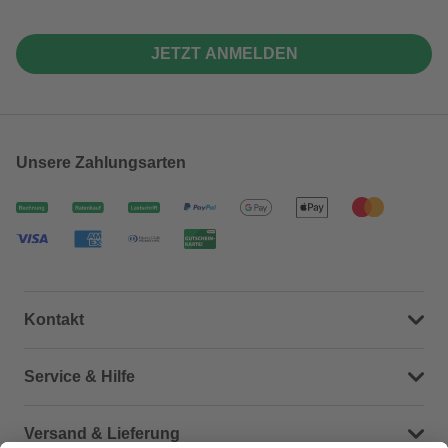
JETZT ANMELDEN
Unsere Zahlungsarten
Kontakt
Dein Kontakt zu uns
Service & Hilfe
Häufige Fragen (FAQ)
Versand & Lieferung