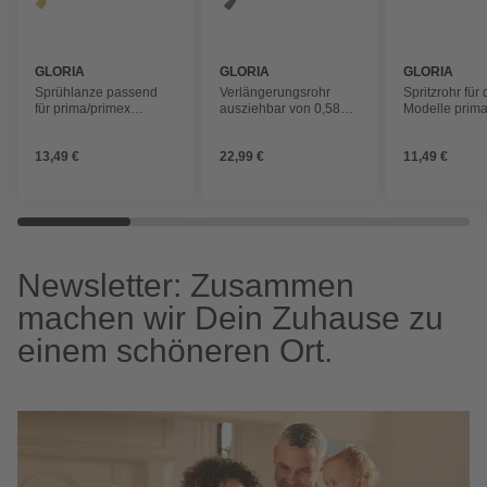
GLORIA
GLORIA
GLORIA
Sprühlanze passend
Verlängerungsrohr
Spritzrohr für 
für prima/primex
ausziehbar von 0,58
Modelle prima
Drucksprühgeräte, inkl.
auf 1,0 m, passend für
5 Comfort und
Messing-
die Drucksprüher der
geeignet, Mes
13,49 €
22,99 €
11,49 €
Hohlkegeldüse
prima-Serie, primex 5
und hobby exclusiv,
Kunststoff
Newsletter: Zusammen
machen wir Dein Zuhause zu
einem schöneren Ort.