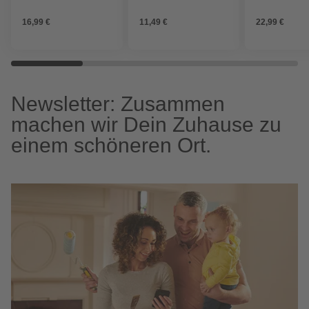
Kolbenrückensprühgeräte,
5 Comfort und prima 8
Garten-
inkl. Messing-
geeignet, Messing
Drucksprühge
16,99 €
11,49 €
22,99 €
Hohlkegeldüse
3 - 18 L, Mess
Newsletter: Zusammen
machen wir Dein Zuhause zu
einem schöneren Ort.