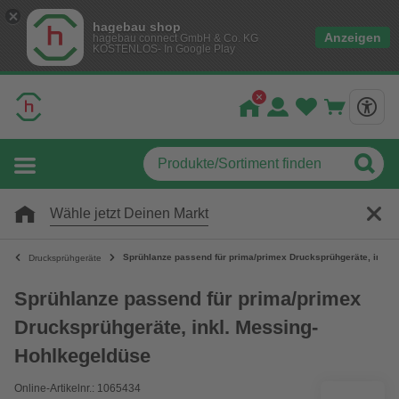
hagebau shop
Anzeigen
hagebau connect GmbH & Co. KG
KOSTENLOS- In Google Play
Wähle jetzt Deinen Markt
Sprühlanze passend für prima/primex Drucksprühgeräte, inkl.
Drucksprühgeräte
Sprühlanze passend für prima/primex
Drucksprühgeräte, inkl. Messing-
Hohlkegeldüse
Online-Artikelnr.: 1065434