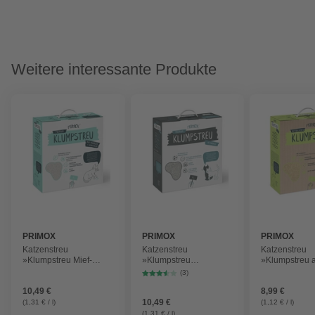
Weitere interessante Produkte
PRIMOX
PRIMOX
PRIMOX
Katzenstreu
Katzenstreu
Katzenstreu
»Klumpstreu Mief-
»Klumpstreu
»Klumpstreu 
Minimizer +
Aktivkohle«, 1 Karton,
Pflanzenfaser
(3)
Signalperlen«, 1
7,5 kg
Karton, 4,1 kg
10,49 €
8,99 €
Karton, 7,5 kg
10,49 €
(1,31 € / l)
(1,12 € / l)
(1,31 € / l)