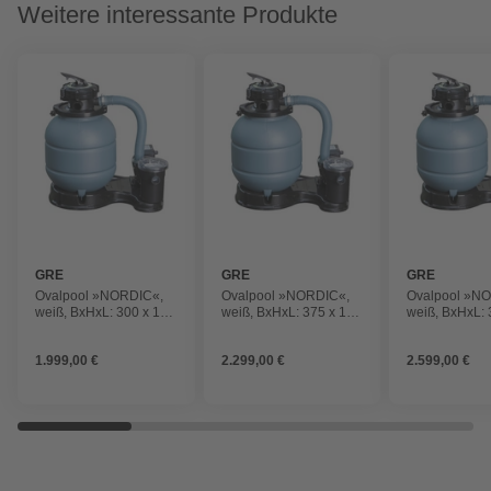
Weitere interessante Produkte
GRE
GRE
GRE
Ovalpool »NORDIC«,
Ovalpool »NORDIC«,
Ovalpool »N
weiß, BxHxL: 300 x 120
weiß, BxHxL: 375 x 120
weiß, BxHxL: 
x 500 cm
x 610 cm
x 730 cm
1.999,00 €
2.299,00 €
2.599,00 €