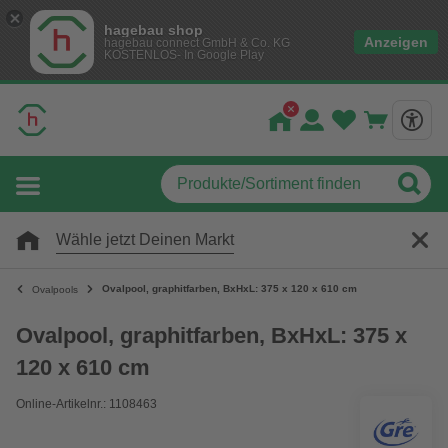
hagebau shop
Anzeigen
hagebau connect GmbH & Co. KG
KOSTENLOS- In Google Play
Wähle jetzt Deinen Markt
Ovalpool, graphitfarben, BxHxL: 375 x 120 x 610 cm
Ovalpools
Ovalpool, graphitfarben, BxHxL: 375 x
120 x 610 cm
Online-Artikelnr.: 1108463