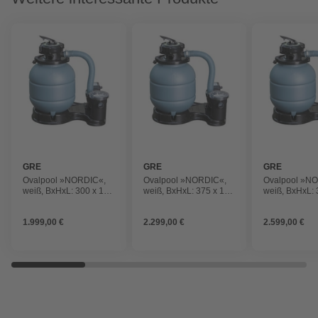
GRE
GRE
GRE
Ovalpool »NORDIC«,
Ovalpool »NORDIC«,
Ovalpool »N
weiß, BxHxL: 300 x 120
weiß, BxHxL: 375 x 120
weiß, BxHxL: 
x 500 cm
x 610 cm
x 730 cm
1.999,00 €
2.299,00 €
2.599,00 €