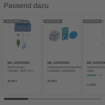
Passend dazu
PASST DAZU
PASST DAZU
PASST DAZU
MR. GARDENER
MR. GARDENER
MR. GARDE
Bodensauger
Unterwasserscheinwerfer,batteriebetrieben,
Gartendusche,
»Starter«, BxH: 33 x 39
Lichtfarbe: mehrfarbig
Stativ
cm, für
(1)
Schwimmbecken
44,99 €
26,99 €
17,99 €