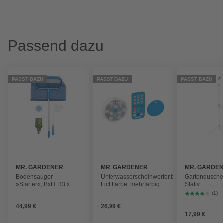
Passend dazu
PASST DAZU
PASST DAZU
PASST DAZU
MR. GARDENER
MR. GARDENER
MR. GARDE
Bodensauger
Unterwasserscheinwerfer,batteriebetrieben,
Gartendusche,
»Starter«, BxH: 33 x 39
Lichtfarbe: mehrfarbig
Stativ
cm, für
(1)
Schwimmbecken
44,99 €
26,99 €
17,99 €