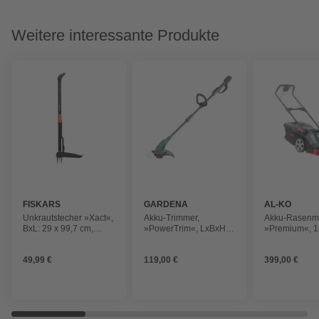
Weitere interessante Produkte
FISKARS
GARDENA
AL-KO
Unkrautstecher »Xact«,
Akku-Trimmer,
Akku-Rasenm
BxL: 29 x 99,7 cm,
»PowerTrim«, LxBxH:
»Premium«, 18
Stahl
31,3x29x153 cm, grau
Schnittbreite:
Akku
49,99 €
119,00 €
399,00 €