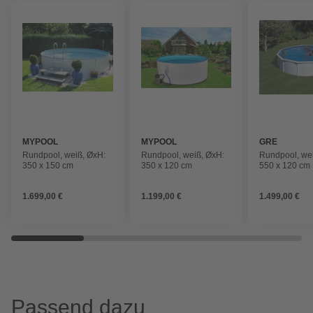
MYPOOL
MYPOOL
GRE
Rundpool, weiß, ØxH:
Rundpool, weiß, ØxH:
Rundpool, we
350 x 150 cm
350 x 120 cm
550 x 120 cm
1.699,00 €
1.199,00 €
1.499,00 €
Passend dazu