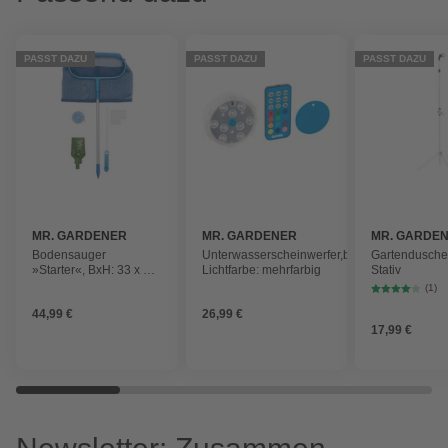
PASST DAZU
PASST DAZU
PASST DAZU
MR. GARDENER
MR. GARDENER
MR. GARDE
Bodensauger
Unterwasserscheinwerfer,batteriebetrieben,
Gartendusche,
»Starter«, BxH: 33 x 39
Lichtfarbe: mehrfarbig
Stativ
cm, für
(1)
Schwimmbecken
44,99 €
26,99 €
17,99 €