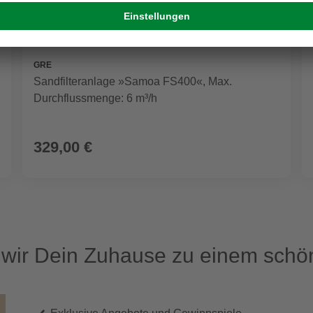
GRE
Sandfilteranlage »Samoa FS400«, Max.
Durchflussmenge: 6 m³/h
329,00 €
ir Dein Zuhause zu einem schön