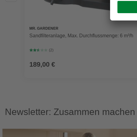
MR. GARDENER
Sandfilteranlage, Max. Durchflussmenge: 6 m³/h
(2)
189,00 €
Newsletter: Zusammen machen w