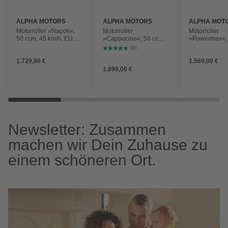
ALPHA MOTORS
ALPHA MOTORS
ALPHA MOT
Motorroller »Napoli«,
Motorroller
Motorroller
50 ccm, 45 km/h, EURO
»Cappucino«, 50 ccm,
»Powermax«, 
5
45 km/h, EURO 5,
45 kmh, EUR
(1)
mattbraun, inkl.
1.729,00 €
1.569,00 €
Topcase
1.899,00 €
Newsletter: Zusammen
machen wir Dein Zuhause zu
einem schöneren Ort.