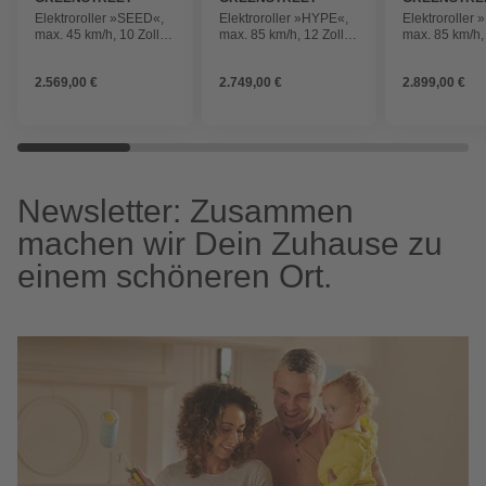
Elektroroller »SEED«,
Elektroroller »HYPE«,
Elektroroller
max. 45 km/h, 10 Zoll,
max. 85 km/h, 12 Zoll,
max. 85 km/h, 
schwarz
silberfarben
silberfarben
2.569,00 €
2.749,00 €
2.899,00 €
Newsletter: Zusammen
machen wir Dein Zuhause zu
einem schöneren Ort.