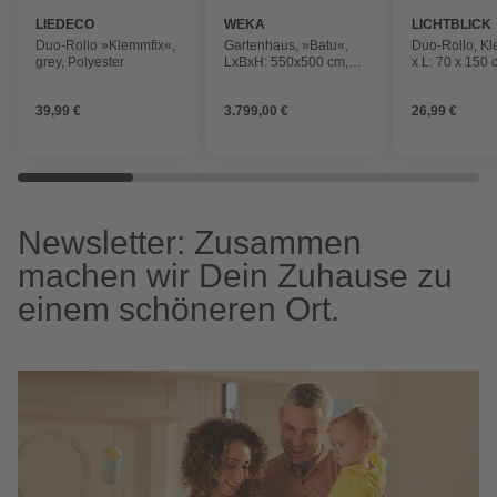
LIEDECO
WEKA
LICHTBLICK
Duo-Rollo »Klemmfix«,
Gartenhaus, »Batu«,
Duo-Rollo, ‎Kl
grey, Polyester
LxBxH: 550x500 cm,
x L: 70 x 150 
lichtgrau
Polyester, cr
39,99 €
3.799,00 €
26,99 €
Newsletter: Zusammen
machen wir Dein Zuhause zu
einem schöneren Ort.