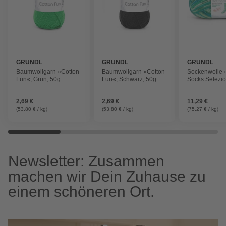
GRÜNDL
GRÜNDL
GRÜNDL
Baumwollgarn »Cotton
Baumwollgarn »Cotton
Sockenwolle 
Fun«, Grün, 50g
Fun«, Schwarz, 50g
Socks Selezi
Grün, 150g
2,69 €
2,69 €
11,29 €
(53,80 € / kg)
(53,80 € / kg)
(75,27 € / kg)
Newsletter: Zusammen
machen wir Dein Zuhause zu
einem schöneren Ort.