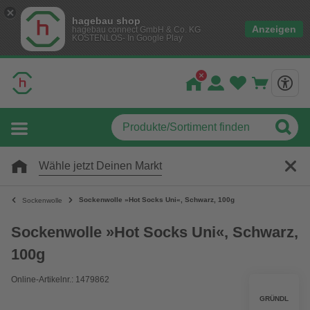
hagebau shop
Anzeigen
hagebau connect GmbH & Co. KG
KOSTENLOS- In Google Play
Wähle jetzt Deinen Markt
Sockenwolle »Hot Socks Uni«, Schwarz, 100g
Sockenwolle
Sockenwolle »Hot Socks Uni«, Schwarz,
100g
Online-Artikelnr.: 1479862
GRÜNDL