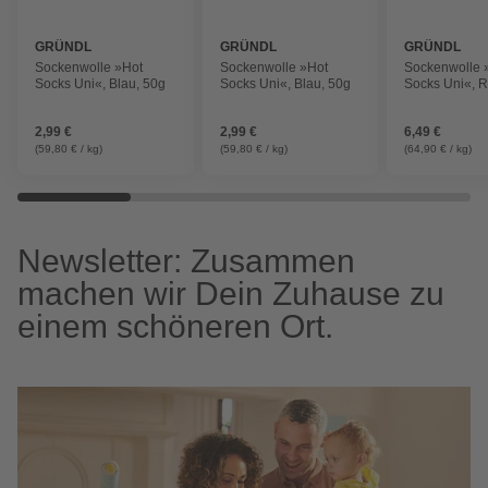
GRÜNDL
GRÜNDL
GRÜNDL
Sockenwolle »Hot
Sockenwolle »Hot
Sockenwolle 
Socks Uni«, Blau, 50g
Socks Uni«, Blau, 50g
Socks Uni«, R
2,99 €
2,99 €
6,49 €
(59,80 € / kg)
(59,80 € / kg)
(64,90 € / kg)
Newsletter: Zusammen
machen wir Dein Zuhause zu
einem schöneren Ort.