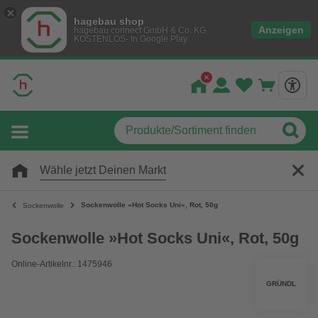
hagebau shop
Anzeigen
hagebau connect GmbH & Co. KG
KOSTENLOS- In Google Play
Wähle jetzt Deinen Markt
Sockenwolle »Hot Socks Uni«, Rot, 50g
Sockenwolle
Sockenwolle »Hot Socks Uni«, Rot, 50g
Online-Artikelnr.: 1475946
GRÜNDL