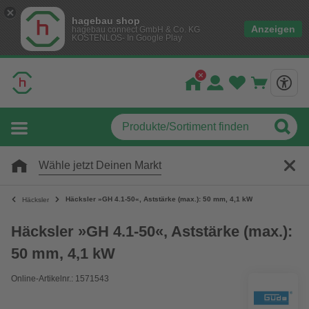
hagebau shop
Anzeigen
hagebau connect GmbH & Co. KG
KOSTENLOS- In Google Play
Wähle jetzt Deinen Markt
Häcksler »GH 4.1-50«, Aststärke (max.): 50 mm, 4,1 kW
Häcksler
Häcksler »GH 4.1-50«, Aststärke (max.):
50 mm, 4,1 kW
Online-Artikelnr.: 1571543