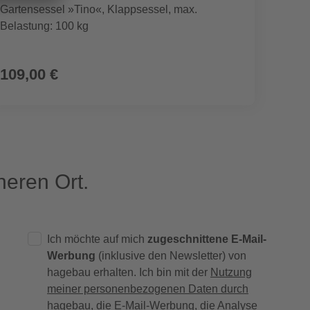
Gartensessel »Tino«, Klappsessel, max.
Carpor
Belastung: 100 kg
510 x 
109,00 €
3.23
eren Ort.
Ich möchte auf mich
zugeschnittene E-Mail-
Werbung
(inklusive den Newsletter) von
hagebau erhalten. Ich bin mit der
Nutzung
meiner personenbezogenen Daten durch
hagebau
, die E-Mail-Werbung, die Analyse