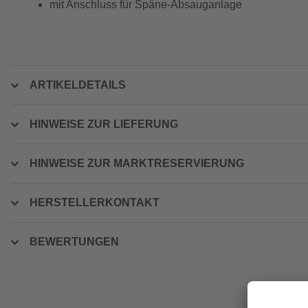
mit Anschluss für Späne-Absauganlage
ARTIKELDETAILS
HINWEISE ZUR LIEFERUNG
HINWEISE ZUR MARKTRESERVIERUNG
HERSTELLERKONTAKT
BEWERTUNGEN