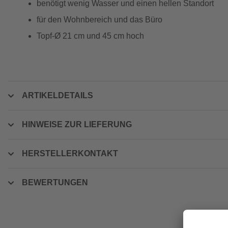
benötigt wenig Wasser und einen hellen Standort
für den Wohnbereich und das Büro
Topf-Ø 21 cm und 45 cm hoch
ARTIKELDETAILS
HINWEISE ZUR LIEFERUNG
HERSTELLERKONTAKT
BEWERTUNGEN