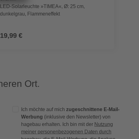
LED-Solarleuchte »TIMEA«, Ø: 25 cm,
Zwergk
dunkelgrau, Flammeneffekt
19,99 €
1,89
(16,88 € /
eren Ort.
Ich möchte auf mich
zugeschnittene E-Mail-
Werbung
(inklusive den Newsletter) von
hagebau erhalten. Ich bin mit der
Nutzung
meiner personenbezogenen Daten durch