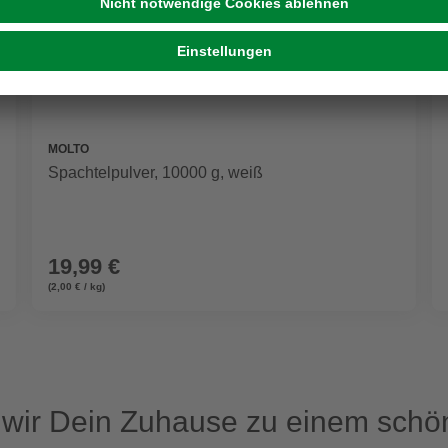
MOLTO
Spachtelpulver, 10000 g, weiß
19,99 €
(2,00 € / kg)
ir Dein Zuhause zu einem schön