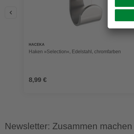
HACEKA
Haken »Selection«, Edelstahl, chromfarben
8,99 €
Newsletter: Zusammen machen w