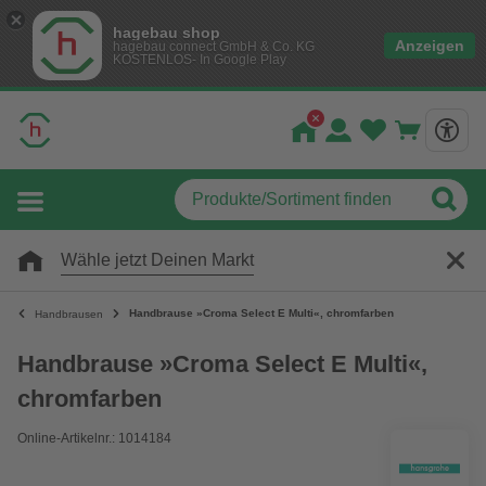
hagebau shop
Anzeigen
hagebau connect GmbH & Co. KG
KOSTENLOS- In Google Play
Wähle jetzt Deinen Markt
Handbrause »Croma Select E Multi«, chromfarben
Handbrausen
Handbrause »Croma Select E Multi«,
chromfarben
Online-Artikelnr.: 1014184