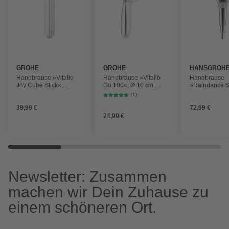
GROHE
GROHE
HANSGROH
Handbrause »Vitalio
Handbrause »Vitalio
Handbrause
Joy Cube Stick«,
Go 100«, Ø 10 cm,
»Raindance S
chromfarben
chromfarben
Select Duschk
(1)
120 mm, 3 Str
39,99 €
72,99 €
24,99 €
Newsletter: Zusammen
machen wir Dein Zuhause zu
einem schöneren Ort.