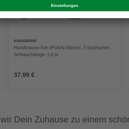
HANSGROHE
Handbrause-Set »Pulsify Blend«, 3 Strahlarten,
Schlauchlänge: 1,6 m
37,99 €
ir Dein Zuhause zu einem schön