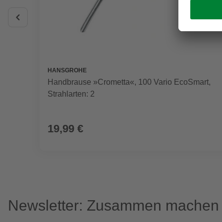
HANSGROHE
Handbrause »Crometta«, 100 Vario EcoSmart,
Strahlarten: 2
19,99 €
Newsletter: Zusammen machen w