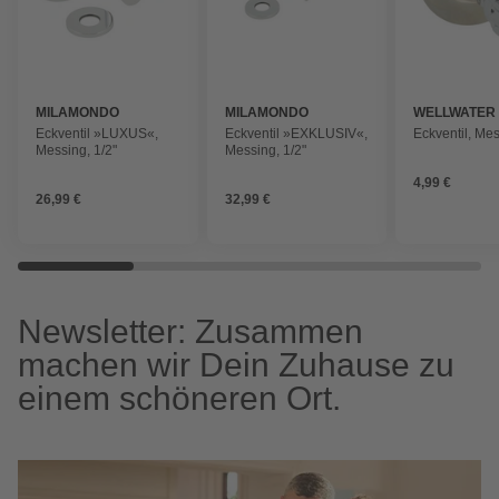
MILAMONDO
MILAMONDO
WELLWATER
Eckventil »LUXUS«,
Eckventil »EXKLUSIV«,
Eckventil, Mes
Messing, 1/2"
Messing, 1/2"
4,99 €
26,99 €
32,99 €
Newsletter: Zusammen
machen wir Dein Zuhause zu
einem schöneren Ort.