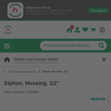
hagebau shop
Anzeigen
hagebau connect GmbH & Co. KG
KOSTENLOS- In Google Play
Wähle jetzt Deinen Markt
Siphon, Messing, 1/2"
Ab- & Überlaufgarnituren
Siphon, Messing, 1/2"
Online-Artikelnr.: 1011886