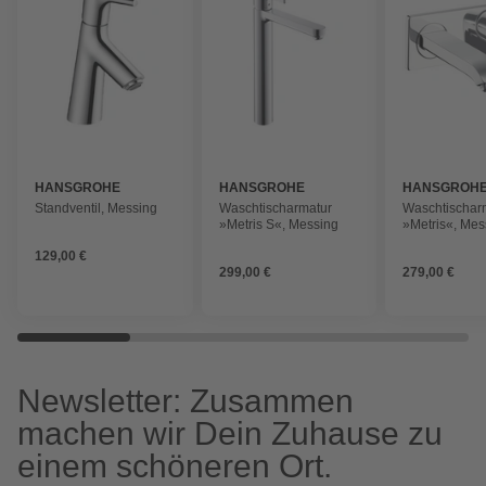
HANSGROHE
HANSGROHE
HANSGROH
Standventil, Messing
Waschtischarmatur
Waschtischar
»Metris S«, Messing
»Metris«, Mes
129,00 €
299,00 €
279,00 €
Newsletter: Zusammen
machen wir Dein Zuhause zu
einem schöneren Ort.