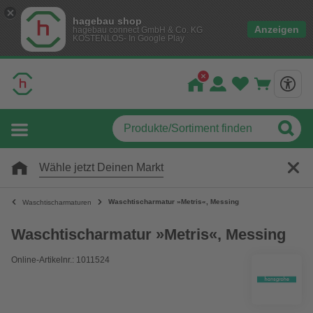
hagebau shop
Anzeigen
hagebau connect GmbH & Co. KG
KOSTENLOS- In Google Play
Wähle jetzt Deinen Markt
Waschtischarmatur »Metris«, Messing
Waschtischarmaturen
Waschtischarmatur »Metris«, Messing
Online-Artikelnr.: 1011524