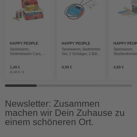
HAPPY PEOPLE
HAPPY PEOPLE
HAPPY PEO
Spielwaren,
Spielwaren, Badminton
Spielwaren,
Seifenblasen Cars,
Set, 2 Schläger, 2 Bälle,
Straßenkreide
60ml
starke Bespannung
2x10 cm, 20 S
1,49 €
8,99 €
4,99 €
(2,48 € / l)
Newsletter: Zusammen
machen wir Dein Zuhause zu
einem schöneren Ort.