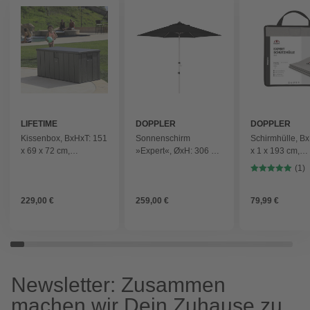
LIFETIME
DOPPLER
DOPPLER
Kissenbox, BxHxT: 151
Sonnenschirm
Schirmhülle, B
x 69 x 72 cm,
»Expert«, ØxH: 306 x
x 1 x 193 cm,
dunkelgrau
251cm, abknickbar,
Kunstfaser - gr
(1)
Sonnenschutzfaktor:
80+ - schwarz
229,00 €
259,00 €
79,99 €
Newsletter: Zusammen
machen wir Dein Zuhause zu