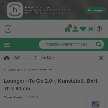
hagebau shop
Anzeigen
hagebau connect GmbH & Co. KG
KOSTENLOS- In Google Play
Wähle jetzt Deinen Markt
Lounger »To Go 2.0«
Gartenliegen
Lounger »To Go 2.0«, Kunststoff, BxH:
70 x 60 cm
Online-Artikelnr.: 1066589