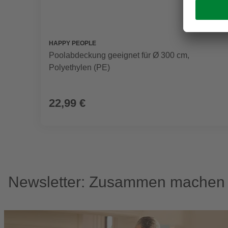
HAPPY PEOPLE
Poolabdeckung geeignet für Ø 300 cm,
Polyethylen (PE)
22,99 €
Newsletter: Zusammen machen w