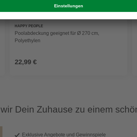
HAPPY PEOPLE
Poolabdeckung geeignet für Ø 270 cm,
Polyethylen
22,99 €
ir Dein Zuhause zu einem schön
Exklusive Angebote und Gewinnspiele