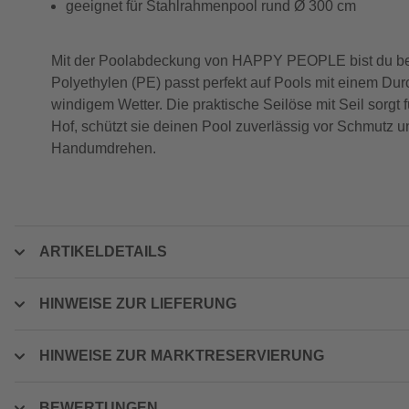
geeignet für Stahlrahmenpool rund Ø 300 cm
Mit der Poolabdeckung von HAPPY PEOPLE bist du best
Polyethylen (PE) passt perfekt auf Pools mit einem Dur
windigem Wetter. Die praktische Seilöse mit Seil sorgt f
Hof, schützt sie deinen Pool zuverlässig vor Schmutz un
Handumdrehen.
ARTIKELDETAILS
HINWEISE ZUR LIEFERUNG
HINWEISE ZUR MARKTRESERVIERUNG
BEWERTUNGEN