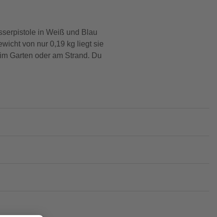
serpistole in Weiß und Blau
wicht von nur 0,19 kg liegt sie
n im Garten oder am Strand. Du