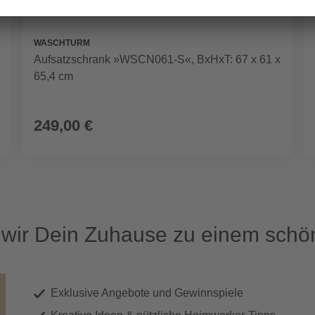
WASCHTURM
Aufsatzschrank »WSCN061-S«, BxHxT: 67 x 61 x
65,4 cm
249,00 €
ir Dein Zuhause zu einem schön
Exklusive Angebote und Gewinnspiele