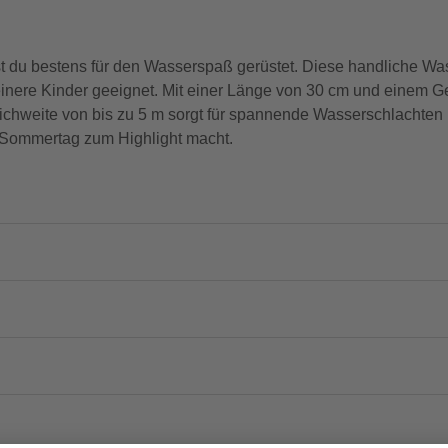
u bestens für den Wasserspaß gerüstet. Diese handliche Was
einere Kinder geeignet. Mit einer Länge von 30 cm und einem Ge
 Reichweite von bis zu 5 m sorgt für spannende Wasserschlachte
n Sommertag zum Highlight macht.