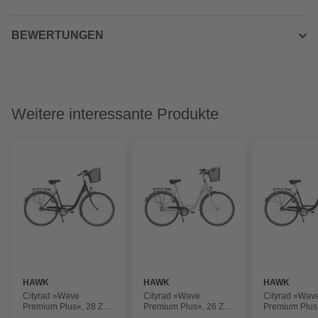
BEWERTUNGEN
Weitere interessante Produkte
HAWK
HAWK
HAWK
Cityrad »Wave
Cityrad »Wave
Cityrad »Wav
Premium Plus«, 28 Zoll,
Premium Plus«, 26 Zoll,
Premium Plus«
3-Gang, Damen
3-Gang, Damen
3-Gang, Dam