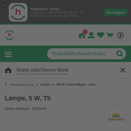
hagebau shop
Anzeigen
hagebau connect GmbH & Co. KG
KOSTENLOS- In Google Play
Wähle jetzt Deinen Markt
Lampe »«, 5W W, kunststoff|glas, natur
Teichbeleuchtung
Lampe, 5 W, T5
Online-Artikelnr.: 1066646