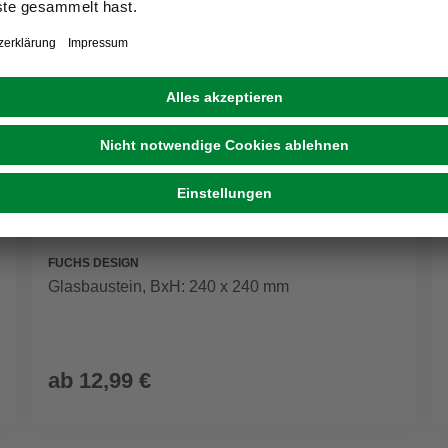
FUCHS DESIGN
Glasbaustein, BxH: 240 x 240 mm
ab
12,99 €