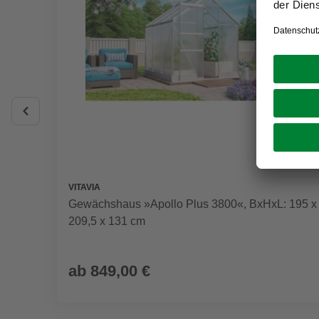
VITAVIA
Gewächshaus »Apollo Plus 3800«, BxHxL: 195 x
209,5 x 131 cm
ab
849,00 €