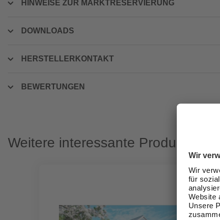
HINWEISE ZUR MARKTRESERVIERUNG
DOWNLOADS
HERSTELLERKONTAKT
BEWERTUNGEN
Weitere interessante Produkte